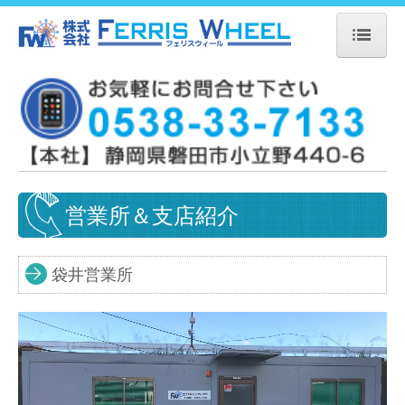
トップページ
会社案内
業務のご相談の流れ
物流業務案内
営業所＆支店紹介
営業所＆支店紹介
袋井営業所
求人募集（本社地場）
求人募集（伊勢崎営業所）
運送目標
リフト作業と地場配送の一日